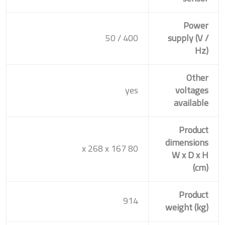
Power
400 / 50
supply (V /
Hz)
Other
yes
voltages
available
Product
dimensions
80 x 268 x 167
W x D x H
(cm)
Product
914
weight (kg)