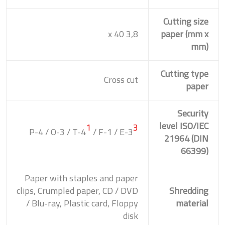
Cutting size
3,8 x 40
paper (mm x
mm)
Cutting type
Cross cut
paper
Security
level ISO/IEC
1
3
P-4 / O-3 / T-4
/ F-1 / E-3
21964 (DIN
66399)
Paper with staples and paper
clips, Crumpled paper, CD / DVD
Shredding
/ Blu-ray, Plastic card, Floppy
material
disk