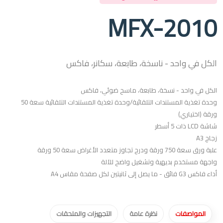
MFX-2010
الكل في واحد - ناسخة، طابعة، سكانر، فاكس
الكل في واحد - نسخة، طابعة، ماسح ضوئي، فاكس
وحدة تغذية المستندات التلقائية/وحدة تغذية المستندات التلقائية سعة 50
ورقة (اختياري)
شاشة LCD ذات 5 أسطر
زجاج A3
علبة ورق سعة 750 ورقة ودرج تجاوز متعدد الأغراض سعة 50 ورقة
واجهة مستخدم بديهية وتشغيل واضح للآلة
أداء فاكس G3 فائق - ما يصل إلى ثانيتين لكل صفحة مقاس A4
المواصفات
نظرة عامة
التجهيزات والملحقات