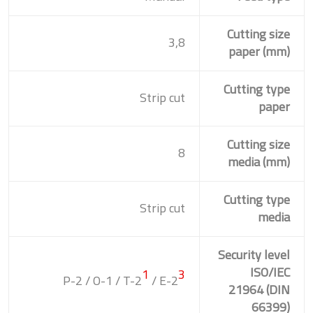
Cutting size
3,8
paper (mm)
Cutting type
Strip cut
paper
Cutting size
8
media (mm)
Cutting type
Strip cut
media
Security level
ISO/IEC
1
3
P-2 / O-1 / T-2
/ E-2
21964 (DIN
66399)